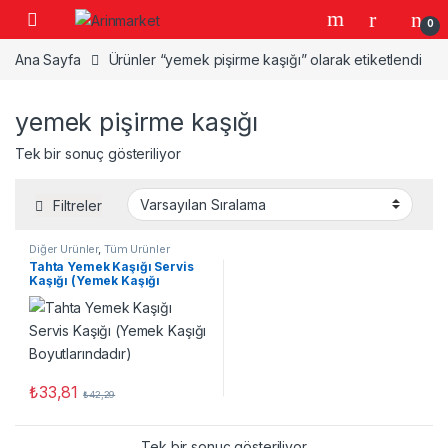
Gezinme geç
İçeriğe geç
0
Ana Sayfa
Ürünler “yemek pişirme kaşığı” olarak etiketlendi
yemek pişirme kaşığı
Tek bir sonuç gösteriliyor
Filtreler
Diğer Ürünler
,
Tüm Ürünler
Tahta Yemek Kaşığı Servis
Kaşığı (Yemek Kaşığı
Boyutlarındadır)
₺
33,81
₺
42,29
Tek bir sonuç gösteriliyor