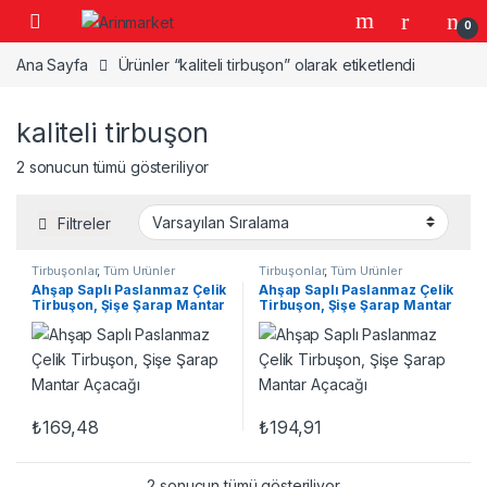
Gezinme geç
İçeriğe geç
0
Ana Sayfa
Ürünler “kaliteli tirbuşon” olarak etiketlendi
kaliteli tirbuşon
2 sonucun tümü gösteriliyor
Filtreler
Tirbuşonlar
,
Tüm Ürünler
Tirbuşonlar
,
Tüm Ürünler
Ahşap Saplı Paslanmaz Çelik
Ahşap Saplı Paslanmaz Çelik
Tirbuşon, Şişe Şarap Mantar
Tirbuşon, Şişe Şarap Mantar
Açacağı
Açacağı
₺
169,48
₺
194,91
2 sonucun tümü gösteriliyor