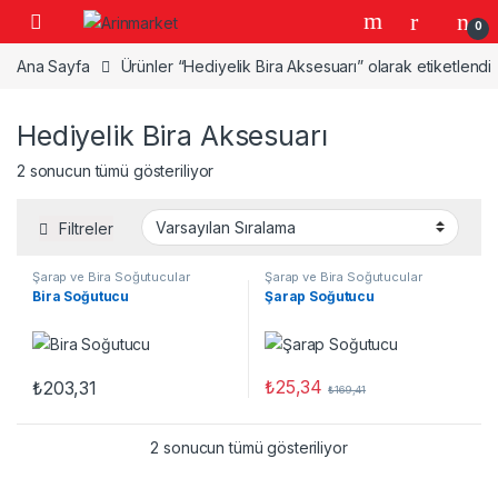
Gezinme geç
İçeriğe geç
0
Ana Sayfa
Ürünler “Hediyelik Bira Aksesuarı” olarak etiketlendi
Hediyelik Bira Aksesuarı
2 sonucun tümü gösteriliyor
Filtreler
Şarap ve Bira Soğutucular
Şarap ve Bira Soğutucular
Bira Soğutucu
Şarap Soğutucu
₺
25,34
₺
203,31
₺
169,41
2 sonucun tümü gösteriliyor