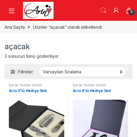
Gezinme geç
İçeriğe geç
0
Ana Sayfa
Ürünler “açacak” olarak etiketlendi
açacak
3 sonucun tümü gösteriliyor
Filtreler
Şarap Hediye Setleri
Şarap Hediye Setleri
Arin 3’lü Hediye Seti
Arin 4’lü Hediye Seti