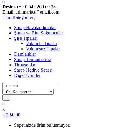
Destek
(+90) 542 266 60 38
Email: arinmarket@gmail.com
Tüm Kategoriler
Şarap Havalandırıcılar
Şarap ve Bira Soğutucular
Şişe Tıpaları
Vakumlu Tıpalar
Vakumsuz Tıpalar
Damlalıklar
Şarap Termometresi
Tirbuşonlar
Şarap Hediye Setleri
Diğer Ürünler
Arama:
0
₺
0,00
Sepetinizde ürün bulunmuyor.