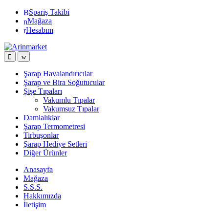
Gezinme
İçeriğe
Spariş Takibi
geç
geç
Mağaza
Hesabım
Şarap Havalandırıcılar
Şarap ve Bira Soğutucular
Şişe Tıpaları
Vakumlu Tıpalar
Vakumsuz Tıpalar
Damlalıklar
Şarap Termometresi
Tirbuşonlar
Şarap Hediye Setleri
Diğer Ürünler
Anasayfa
Mağaza
S.S.S.
Hakkımızda
İletişim