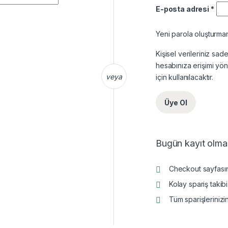
Ger
E-posta adresi
*
Yeni parola oluşturman
Kişisel verileriniz s
hesabınıza erişimi y
veya
için kullanılacaktır.
Üye Ol
Bugün kayıt olman
Checkout sayfasına
Kolay spariş takibi
Tüm sparişlerinizi