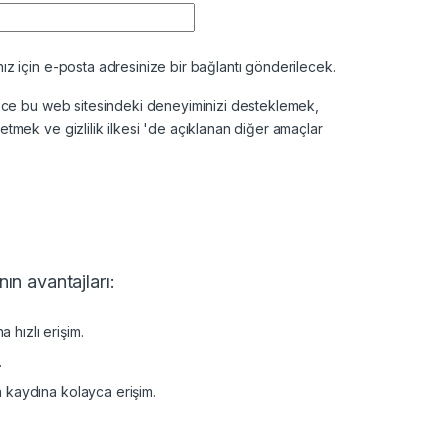
ekli
ız için e-posta adresinize bir bağlantı gönderilecek.
adece bu web sitesindeki deneyiminizi desteklemek,
önetmek ve
gizlilik ilkesi
'de açıklanan diğer amaçlar
ın avantajları:
 hızlı erişim.
.
n kaydına kolayca erişim.