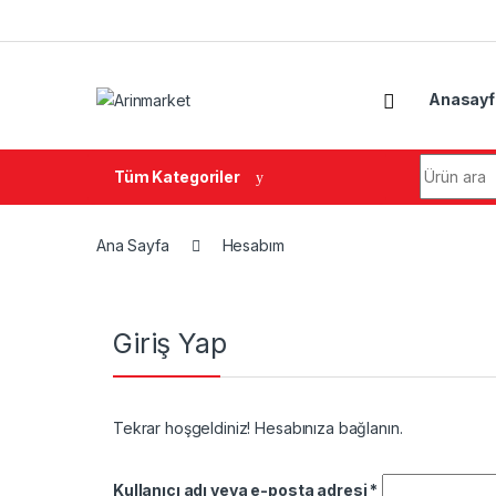
Gezinme geç
İçeriğe geç
Anasayf
Arama:
Tüm Kategoriler
Ana Sayfa
Hesabım
Giriş Yap
Tekrar hoşgeldiniz! Hesabınıza bağlanın.
Gerekli
Kullanıcı adı veya e-posta adresi
*