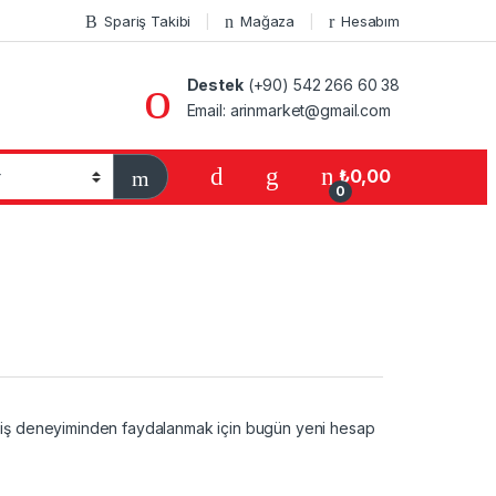
Spariş Takibi
Mağaza
Hesabım
Destek
(+90) 542 266 60 38
Email: arinmarket@gmail.com
₺
0,00
0
şveriş deneyiminden faydalanmak için bugün yeni hesap