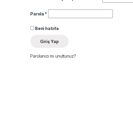
Gerekli
Parola
*
Beni hatırla
Giriş Yap
Parolanızı mı unuttunuz?