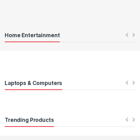
S
e
k
Home Entertainment
m
e
l
e
Laptops & Computers
r
i
Trending Products