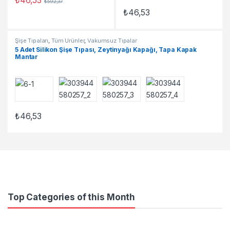
₺
592,37
₺
46,53
Şişe Tıpaları
,
Tüm Ürünler
,
Vakumsuz Tıpalar
5 Adet Silikon Şişe Tıpası, Zeytinyağı Kapağı, Tapa Kapak
Mantar
₺
46,53
Top Categories of this Month