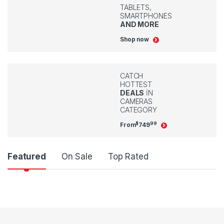
TABLETS,
SMARTPHONES
AND MORE
Shop now
CATCH
HOTTEST
DEALS
IN
CAMERAS
CATEGORY
$
99
From
749
Ü
Featured
On Sale
Top Rated
r
ü
n