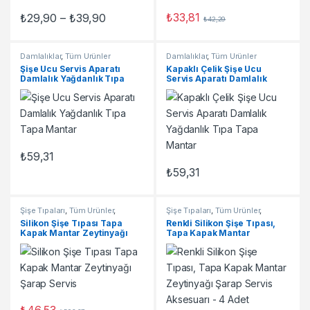
Fiyat aralığı: ₺29,90 - ₺39,90
₺
33,81
₺
29,90
–
₺
39,90
₺
42,29
Bu ürünün birden fazla varyasyonu var. Seçenekler ürün sayfasınd
Damlalıklar
,
Tüm Ürünler
Damlalıklar
,
Tüm Ürünler
Şişe Ucu Servis Aparatı
Kapaklı Çelik Şişe Ucu
Damlalık Yağdanlık Tıpa
Servis Aparatı Damlalık
Tapa Mantar
Yağdanlık Tıpa Tapa Mantar
₺
59,31
₺
59,31
Şişe Tıpaları
,
Tüm Ürünler
,
Şişe Tıpaları
,
Tüm Ürünler
,
Vakumsuz Tıpalar
Vakumsuz Tıpalar
Silikon Şişe Tıpası Tapa
Renkli Silikon Şişe Tıpası,
Kapak Mantar Zeytinyağı
Tapa Kapak Mantar
Şarap Servis
Zeytinyağı Şarap Servis
Aksesuarı – 4 Adet
₺
46,53