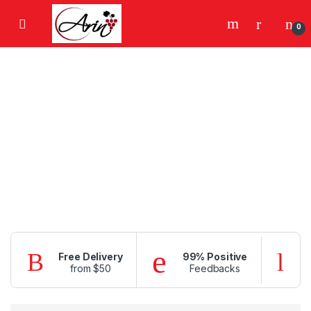
Gezinme geç
İçeriğe geç
0
Free Delivery
99% Positive
from $50
Feedbacks
f